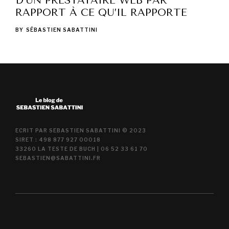
D’UN PRESTATAIRE WEB PAR
RAPPORT À CE QU’IL RAPPORTE
BY
SÉBASTIEN SABATTINI
ECRIT PAR SEBASTIEN SABATTINI © 2023
SIRET : 498 877 927 00018
33260 LA TESTE DE BUCH | 06 52 33 61 70
SEBASTIEN@SABATTINI.FR