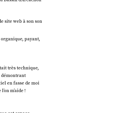
de site web à son son
, organique, payant,
tait très technique,
en démontrant
iel en fasse de moi
 l’on m’aide !