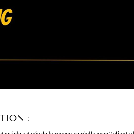
TION :
et article est née de la rencontre réelle avec 2 clients