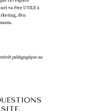
que cet espace
nel va être UTILE à
rketing, d’en
sants.
intérêt pédagogique au
QUESTIONS
SITE,