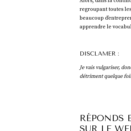
Alors, dans la conti
regroupant toutes le
beaucoup d’entrepren
apprendre le vocabula
DISCLAMER :
Je vais vulgariser, do
détriment quelque fois
RÉPONDS 
SUR LE WE